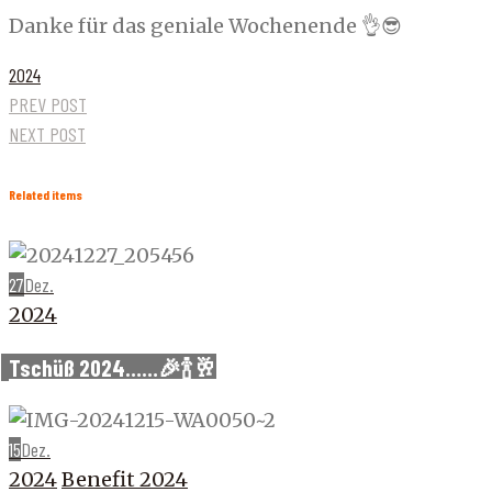
Danke für das geniale Wochenende 👌😎
2024
PREV POST
NEXT POST
Related items
27
Dez.
2024
Tschüß 2024……🎉🍾🥂
15
Dez.
2024
Benefit 2024