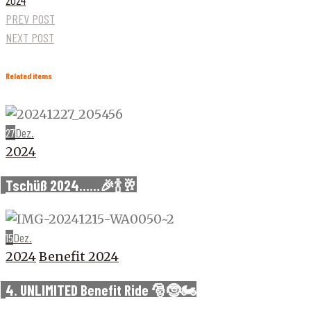
2024
PREV POST
NEXT POST
Related items
27
Dez.
2024
Tschüß 2024……🎉🍾🥂
15
Dez.
2024
Benefit 2024
4. UNLIMITED Benefit Ride 🎅🤶🏍️