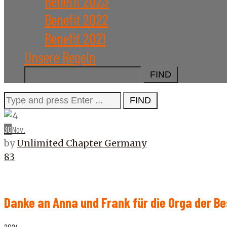
Benefit 2023
Benefit 2022
Benefit 2021
Unsere Regeln
Search
for:
Search
for:
30
Nov.
by
Unlimited Chapter Germany
83
Danke an Anna und Frank für die Orga der Be