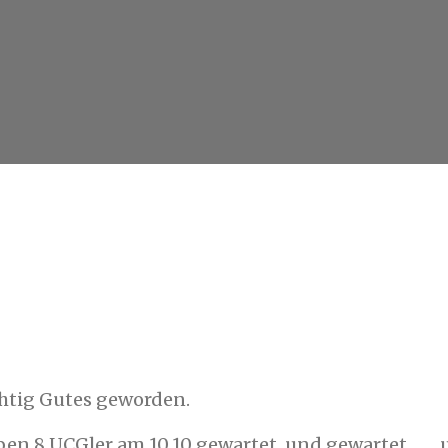
ichtig Gutes geworden.
ben 8 UCGler am 10.10 gewartet, und gewartet……