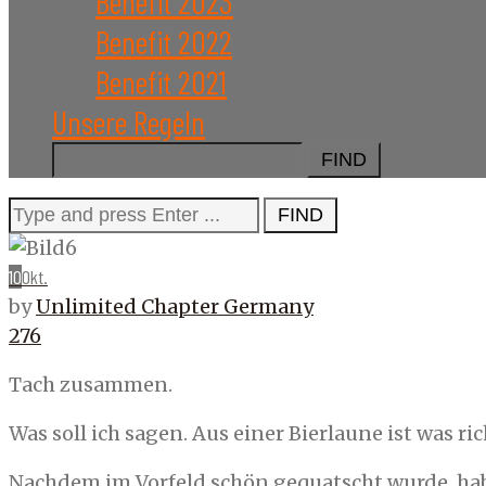
Benefit 2023
Benefit 2022
Benefit 2021
Unsere Regeln
Search
for:
Search
for:
10
Okt.
by
Unlimited Chapter Germany
276
Tach zusammen.
Was soll ich sagen. Aus einer Bierlaune ist was r
Nachdem im Vorfeld schön gequatscht wurde, ha