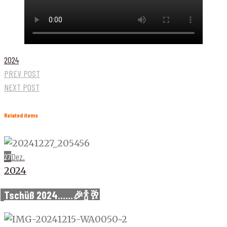
2024
PREV POST
NEXT POST
Related items
27
Dez.
2024
Tschüß 2024……🎉🍾🥂