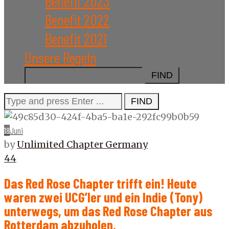
Benefit 2023
Benefit 2022
Benefit 2021
Unsere Regeln
Search
for:
Search
for:
18
Juni
by
Unlimited Chapter Germany
44
Das Red Rose Chapter trifft ein! Heute
waren zwei UCG’ler und ein Indie (Tony)
unterwegs, um das Red Rose Chapter aus
Rotterdam abzuholen.