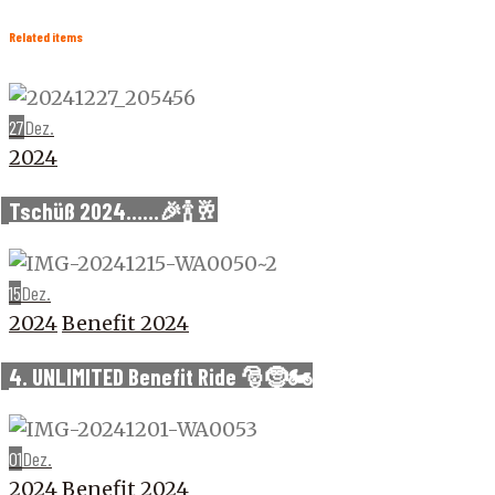
Related items
27
Dez.
2024
Tschüß 2024……🎉🍾🥂
15
Dez.
2024
Benefit 2024
4. UNLIMITED Benefit Ride 🎅🤶🏍️
01
Dez.
2024
Benefit 2024