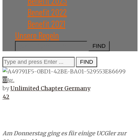
Benefit 2023
Benefit 2022
Benefit 2021
Unsere Regeln
Search
for:
Search
for:
03
Apr.
by
Unlimited Chapter Germany
42
Am Donnerstag ging es für einige UCGler zur