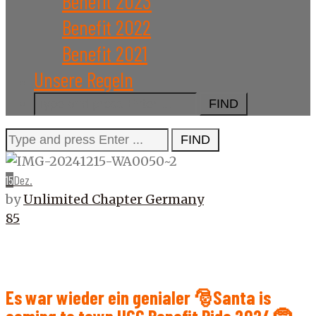
Benefit 2023
Benefit 2022
Benefit 2021
Unsere Regeln
Search
for:
Search
for:
15
Dez.
by
Unlimited Chapter Germany
85
Es war wieder ein genialer 🎅Santa is