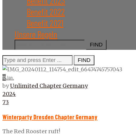
Benefit 2023
Benefit 2022
Benefit 2021
Unsere Regeln
Search
for:
Search
for:
12
Jan.
by
Unlimited Chapter Germany
2024
73
Winterparty Dresden Chapter Germany
The Red Rooster ruft!