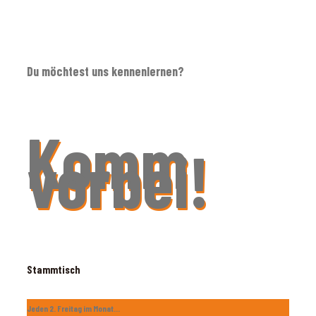
Du möchtest uns kennenlernen?
Komm
vorbei!
Stammtisch
Jeden 2. Freitag im Monat...